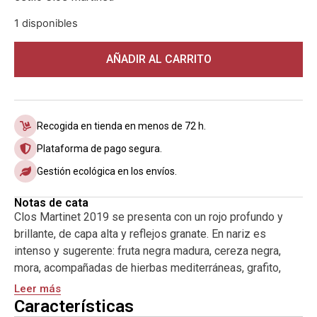
1 disponibles
AÑADIR AL CARRITO
Recogida en tienda en menos de 72 h.
Plataforma de pago segura.
Gestión ecológica en los envíos.
Notas de cata
Clos Martinet 2019 se presenta con un rojo profundo y
brillante, de capa alta y reflejos granate. En nariz es
intenso y sugerente: fruta negra madura, cereza negra,
mora, acompañadas de hierbas mediterráneas, grafito,
especias finas y un fondo mineral que recuerda la pizarra
Leer más
húmeda tras la lluvia. Todo aparece en capas, con una
Características