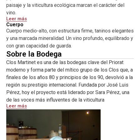
paisaje y la viticultura ecológica marcan el carácter del
vino.
Leer más
Cuerpo
Es un Priorat intenso pero refinado, que huye del exceso
Cuerpo medio-alto, con estructura firme, taninos elegantes
para centrarse en la frescura, la textura y la expresión del
y una marcada mineralidad. Un vino profundo, equilibrado y
suelo. Un vino emocional, complejo y lleno de matices,
con gran capacidad de guarda.
capaz de evolucionar durante muchos años en botella.
Sobre la Bodega
Clos Martinet es una de las bodegas clave del Priorat
moderno y forma parte del mítico grupo de los Clos que, a
finales de los años 80 y principios de los 90, devolvió a la
región su prestigio internacional. Fundada por José Luis
Pérez, hoy el proyecto está liderado por Sara Pérez, una
de las voces más influyentes de la viticultura
Leer más
contemporánea.
Clos Martinet representa un Priorat profundo, emocional y
auténtico, donde la tierra y la sensibilidad humana caminan
juntas.