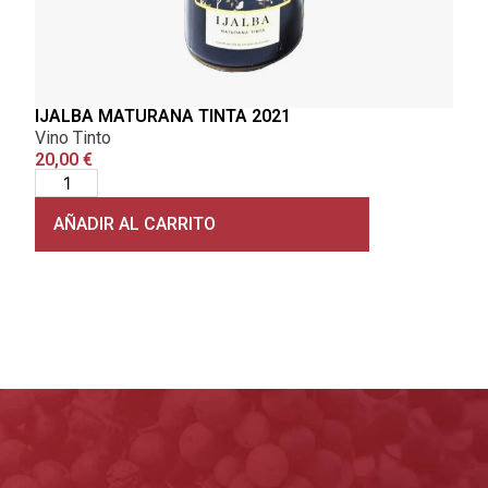
IJALBA MATURANA TINTA 2021
VIÑ
Vino Tinto
Vino
20,00
€
16,
AÑADIR AL CARRITO
A