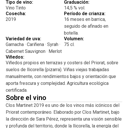
elegancia silenciosa. En boca es amplio, vibrante y lleno
Tipo de vino:
Graduación:
de energía. La fruta se muestra jugosa, los taninos son
Vino Tinto
14,5 % vol.
Cosecha:
Período de crianza:
finos y bien integrados, y la acidez aporta tensión y
2019
16 meses en barrica,
recorrido. Aparecen notas de regaliz, tierra fresca, cacao
seguido de afinado en
amargo y piedra caliente, con un final largo, mineral y
botella.
profundamente emocional. Un Priorat sensual y telúrico,
Variedad de uva:
Volumen:
más elegante que opulento, que conecta directamente con
Garnacha · Cariñena · Syrah ·
75 cl.
el paisaje y la sensibilidad de quien lo bebe. Maridaje
Cabernet Sauvignon · Merlot
sugerido Carnes rojas a la brasa Cordero y cabrito al horno
Viñedos:
Platos de caza Guisos tradicionales Setas y trufa Quesos
Viñedos propios en terrazas y costers del Priorat, sobre
curados y de larga maduración Ideal para gastronomía
suelos de llicorella (pizarra). Viñas viejas trabajadas
potente y momentos de disfrute pausado.
manualmente, con rendimientos bajos y orientación que
aporta frescura y complejidad. Agricultura ecológica
certificada.
Sobre el vino
Clos Martinet 2019 es uno de los vinos más icónicos del
Priorat contemporáneo. Elaborado por Clos Martinet, bajo
la dirección de Sara Pérez, representa una visión sensible
y profunda del territorio, donde la llicorella, la energía del