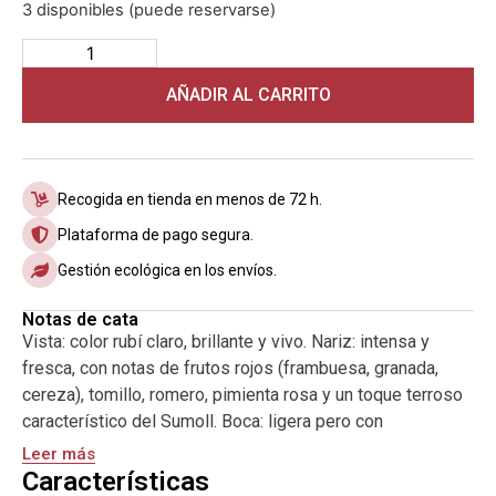
3 disponibles (puede reservarse)
AÑADIR AL CARRITO
Recogida en tienda en menos de 72 h.
Plataforma de pago segura.
Gestión ecológica en los envíos.
Notas de cata
Vista: color rubí claro, brillante y vivo. Nariz: intensa y
fresca, con notas de frutos rojos (frambuesa, granada,
cereza), tomillo, romero, pimienta rosa y un toque terroso
característico del Sumoll. Boca: ligera pero con
personalidad, tanino vivo y fino, acidez marcada que estira
Leer más
el vino y un final jugoso y herbal, muy persistente y
Características