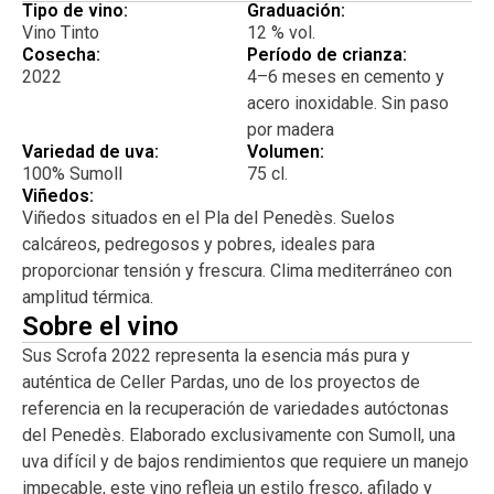
refrescante. Perfecto con: embutidos artesanos pollo a la
Tipo de vino:
Graduación:
brasa o rustido pastas con tomate natural quesos suaves
Vino Tinto
12 % vol.
Cosecha:
Período de crianza:
platos vegetarianos cocina mediterránea ligera tapas y
2022
4–6 meses en cemento y
aperitivos Tinto excelente para beber fresco (14–15 ºC).
acero inoxidable. Sin paso
por madera
Variedad de uva:
Volumen:
100% Sumoll
75 cl.
Viñedos:
Viñedos situados en el Pla del Penedès. Suelos
calcáreos, pedregosos y pobres, ideales para
proporcionar tensión y frescura. Clima mediterráneo con
amplitud térmica.
Sobre el vino
Sus Scrofa 2022 representa la esencia más pura y
auténtica de Celler Pardas, uno de los proyectos de
referencia en la recuperación de variedades autóctonas
del Penedès. Elaborado exclusivamente con Sumoll, una
uva difícil y de bajos rendimientos que requiere un manejo
impecable, este vino refleja un estilo fresco, afilado y