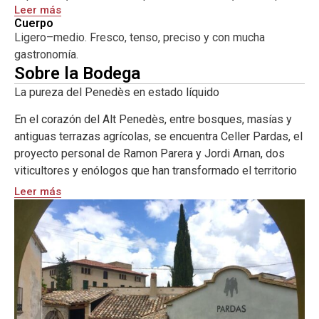
Leer más
profundamente mediterráneo.
Cuerpo
Ligero–medio. Fresco, tenso, preciso y con mucha
Procede de viñedos de altura situados en suelos
gastronomía.
calcáreos de la zona del Pla del Penedès, donde el
Sobre la Bodega
Sumoll muestra su cara más elegante: fruta roja crujiente,
hierbas mediterráneas, tanino fino y una acidez natural que
La pureza del Penedès en estado líquido
lo hace irresistiblemente bebible.
En el corazón del Alt Penedès, entre bosques, masías y
Sus Scrofa 2022 es un vino directo, honesto y sin
antiguas terrazas agrícolas, se encuentra Celler Pardas, el
maquillaje. Puro Penedès. Puro Pardas.
proyecto personal de Ramon Parera y Jordi Arnan, dos
viticultores y enólogos que han transformado el territorio
con una visión tan radical como sincera: el vino debe ser la
Leer más
expresión más transparente del paisaje.
Fundado en la finca Can Comas, Pardas se ha convertido
en una referencia imprescindible para quienes buscan
vinos auténticos, puros y profundamente ligados al
terruño. Desde el inicio, su filosofía ha sido clara: ecología
real, mínima intervención y respeto absoluto por las
variedades autóctonas, especialmente la Sumoll y el