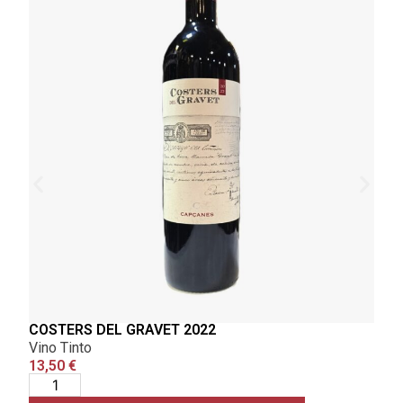
COSTERS DEL GRAVET 2022
IJA
Vino Tinto
Vino
13,50
€
15,