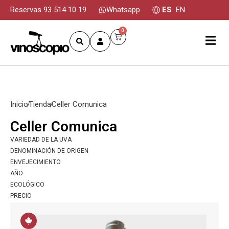
Reservas 93 514 10 19
Whatsapp
ES
EN
0
Inicio
Tienda
Celler Comunica
Celler Comunica
VARIEDAD DE LA UVA
DENOMINACIÓN DE ORIGEN
ENVEJECIMIENTO
AÑO
ECOLÓGICO
PRECIO