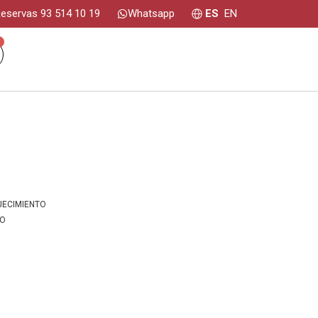
eservas 93 514 10 19
Whatsapp
ES
EN
0
JECIMIENTO
IO