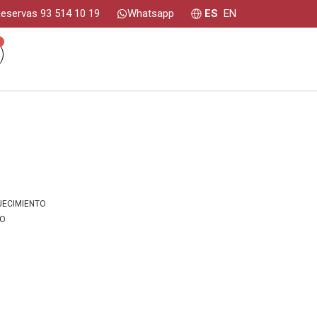
eservas 93 514 10 19
Whatsapp
ES
EN
0
JECIMIENTO
IO