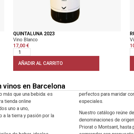
QUINTALUNA 2023
R
Vino Blanco
V
17,00
€
1
AÑADIR AL CARRITO
n vinos en Barcelona
o más que una bebida: es
perfectos para maridar co
ra tienda online
especiales.
dos uno a uno,
Nuestro catálogo reúne d
 la tierra y pasión por la
denominaciones de origen 
Priorat o Montsant, hasta