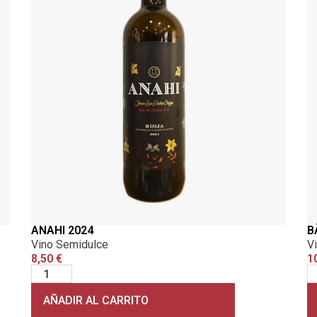
ANAHI 2024
B
Vino Semidulce
V
8,50
€
1
AÑADIR AL CARRITO