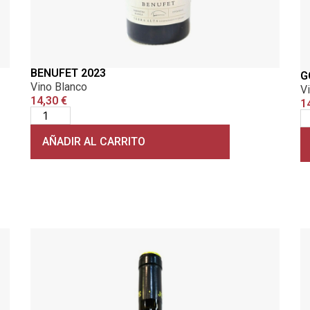
BENUFET 2023
G
Vino Blanco
V
14,30
€
1
AÑADIR AL CARRITO