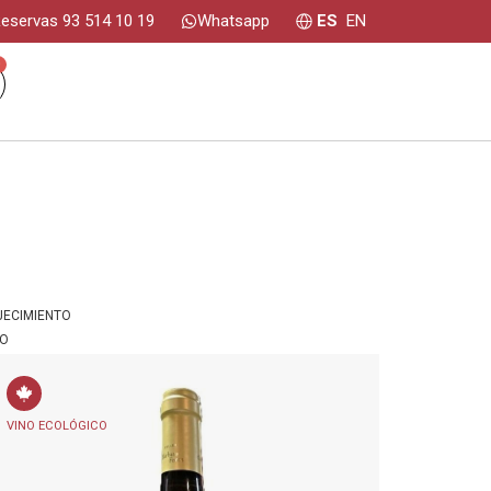
eservas 93 514 10 19
Whatsapp
ES
EN
0
JECIMIENTO
IO
VINO ECOLÓGICO