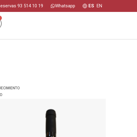
eservas 93 514 10 19
Whatsapp
ES
EN
0
JECIMIENTO
IO