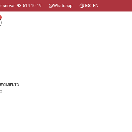
eservas 93 514 10 19
Whatsapp
ES
EN
0
JECIMIENTO
IO