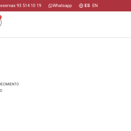
eservas 93 514 10 19
Whatsapp
ES
EN
0
JECIMIENTO
IO