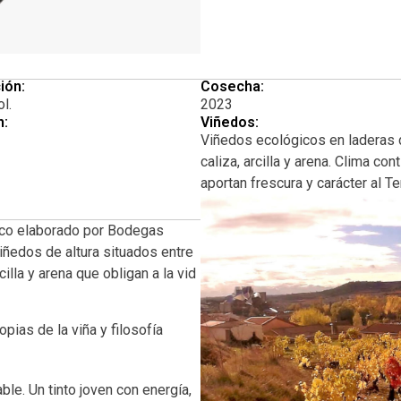
ión:
Cosecha:
l.
2023
n:
Viñedos:
Viñedos ecológicos en laderas 
caliza, arcilla y arena. Clima co
aportan frescura y carácter al Te
gico elaborado por Bodegas
iñedos de altura situados entre
illa y arena que obligan a la vid
pias de la viña y filosofía
que muestra la frescura del
n.
le. Un tinto joven con energía,