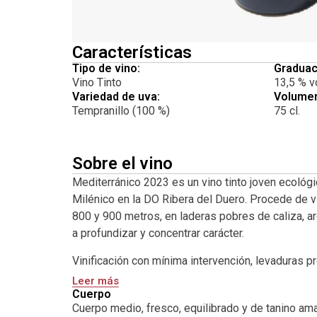
Características
Tipo de vino:
Graduac
Vino Tinto
13,5 % vo
Variedad de uva:
Volume
Tempranillo (100 %)
75 cl.
Sobre el vino
Mediterránico 2023 es un vino tinto joven ecoló
Milénico en la DO Ribera del Duero. Procede de v
800 y 900 metros, en laderas pobres de caliza, arc
a profundizar y concentrar carácter.
Vinificación con mínima intervención, levaduras pro
respetuosa. Un tinto vibrante, directo y honesto, 
Leer más
Cuerpo
Tempranillo joven con una expresión pura de orige
Cuerpo medio, fresco, equilibrado y de tanino amab