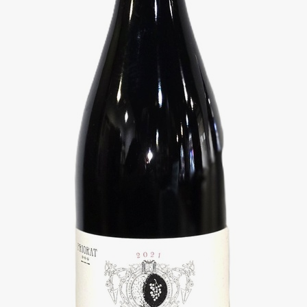
royecto boutique que ha sabido
iso con la tierra.
l tiempo y lo convierte en vino.