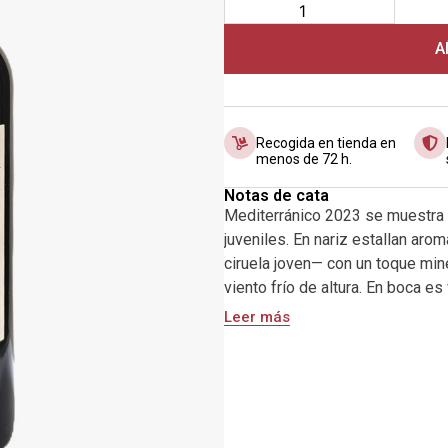
A
Recogida en tienda en
menos de 72 h.
Notas de cata
Mediterránico 2023 se muestra co
juveniles. En nariz estallan aro
ciruela joven— con un toque mine
viento frío de altura. En boca es 
suave y un frescor que lo hace 
Leer más
final, aportando tensión y sincer
invitando a otra copa. Ideal con
gourmet, quesos semicurados, e
parrilladas y platos informales 