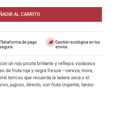
ÑADIR AL CARRITO
Plataforma de pago
Gestión ecológica en los
segura.
envíos.
n un rojo picota brillante y reflejos violáceos
mas de fruta roja y negra fresca —cereza, mora,
ral terroso que recuerda la ladera seca y el
vivo, jugoso, directo, con fruta crujiente, tanino
tremendamente bebible. La mineralidad aparece al
idad. Final limpio, franco y muy agradable,
 tapas, carnes a la plancha, hamburguesas
mbutidos, pasta con salsas suaves, pollo asado,
de estilo mediterráneo.