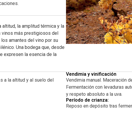
icaciones.
altitud, la amplitud térmica y la
s vinos más prestigiosos del
los amantes del vino por su
Milénico. Una bodega que, desde
e expresen la esencia de la
nte equilibrado.
Vendimia y vinificación
a la altitud y al suelo del
Vendimia manual. Maceración de i
tradición ribereña desde una
Fermentación con levaduras autó
rra y la artesanía en cada
y respeto absoluto a la uva.
rincipalmente con viñedos en
Período de crianza:
privilegiadas del valle del
Reposo en depósito tras fermen
je durante siglos.
nculo ancestral entre el