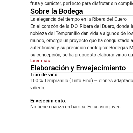
fruta y carácter, perfecto para disfrutar sin compl
Sobre la Bodega
La elegancia del tiempo en la Ribera del Duero
En el corazón de la D.O. Ribera del Duero, donde la 
nobleza del Tempranillo dan vida a algunos de lo
mundo, emerge un proyecto que ha conquistado a 
autenticidad y su precisión enológica: Bodegas 
su concepción, se ha propuesto elaborar vinos qu
Leer más
tierra con un estilo propio, elegante y profundame
Elaboración y Envejecimiento
Un proyecto con alma: el origen de Milénico
Tipo de vino:
100 % Tempranillo (Tinto Fino) — clones adaptados 
Milénico nace con una filosofía clara: rescatar la 
viñedo.
mirada contemporánea, donde el respeto por la tie
proceso sean protagonistas. La bodega trabaja p
Envejecimiento:
altura, algunos de ellos viejos, situados en zonas 
No tiene crianza en barrica. Es un vino joven.
Duero, donde la viticultura ha sido parte del paisa
Su nombre —Milénico— evoca precisamente ese ví
tiempo, la tierra y la cultura del vino.