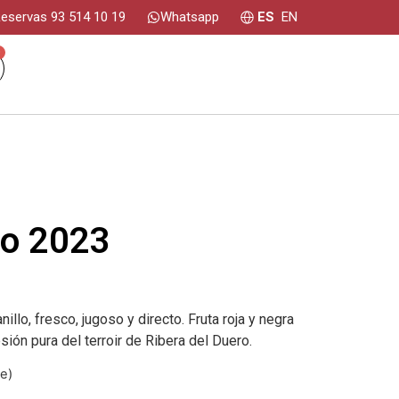
eservas 93 514 10 19
Whatsapp
ES
EN
0
co 2023
llo, fresco, jugoso y directo. Fruta roja y negra
sión pura del terroir de Ribera del Duero.
e)