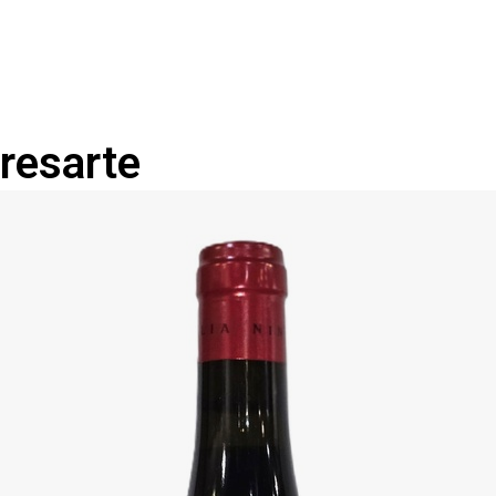
s que superan los 800 metros de
resarte
 calcáreas— aportan una
vino.
e otro modo en Ribera del
prácticas respetuosas y de bajo
n perder la expresión del
ueva manera de entender la
potentes pero precisos,