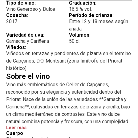
como vino de sobremesa.
Tipo de vino:
Graduación:
Vino Generoso y Dulce
16,5 % vol.
Cosecha:
Período de crianza:
2017
Entre 12 y 18 meses según
añada.
Variedad de uva:
Volumen:
Garnacha y Cariñena
50 cl.
Viñedos:
Viñedos en terrazas y pendientes de pizarra en el término
de Capçanes, D.O. Montsant (zona limítrofe del Priorat
histórico).
Sobre el vino
Vino más emblemáticos de Celler de Capçanes,
reconocido por su elegancia y autenticidad dentro del
Priorat. Nace de la unión de las variedades **Garnacha y
Cariñena**, cultivadas en terrazas de pizarra y arcilla, bajo
un clima mediterráneo de contrastes. Este vino dulce
natural combina potencia y frescura, con una complejidad
Leer más
aromática que recuerda a frutas confitadas, cacao, miel y
Cuerpo
especias.