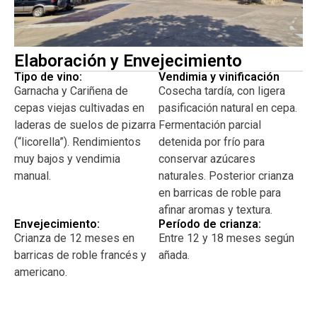
Celler de Capçanes es mundialmente conocido por la
calidad de sus vinos tintos del Montsant y por su icónica
elaboración Kosher, que abrió las puertas del mercado
Elaboración y Envejecimiento
internacional a la bodega.
Tipo de vino:
Vendimia y vinificación
Con una filosofía basada en el respeto por el viñedo y la
Garnacha y Cariñena de
Cosecha tardía, con ligera
búsqueda constante de autenticidad, Celler de Capçanes
cepas viejas cultivadas en
pasificación natural en cepa.
es hoy un símbolo de cómo la cooperación, la pasión y la
laderas de suelos de pizarra
Fermentación parcial
identidad local pueden dar origen a algunos de los vinos
(“licorella”). Rendimientos
detenida por frío para
más admirados.
muy bajos y vendimia
conservar azúcares
manual.
naturales. Posterior crianza
en barricas de roble para
afinar aromas y textura.
Envejecimiento:
Período de crianza:
Crianza de 12 meses en
Entre 12 y 18 meses según
barricas de roble francés y
añada.
americano.