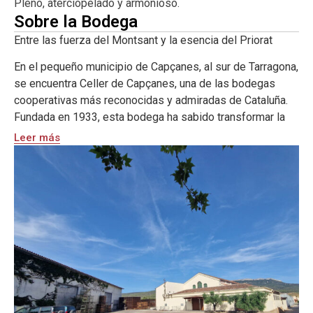
Pleno, aterciopelado y armonioso.
Sobre la Bodega
Su nombre rinde homenaje al “Calàs”, una zona de viñedos
históricos de Capçanes, donde las cepas viejas expresan
Entre las fuerza del Montsant y la esencia del Priorat
la esencia pura del terroir. Pansal del Calàs representa la
En el pequeño municipio de Capçanes, al sur de Tarragona,
paciencia, el saber hacer y el respeto por la tradición
se encuentra Celler de Capçanes, una de las bodegas
vinícola
cooperativas más reconocidas y admiradas de Cataluña.
Fundada en 1933, esta bodega ha sabido transformar la
tradición en excelencia, combinando el trabajo de
Leer más
viticultores locales con una enología moderna y
respetuosa con el entorno.
El viñedo, enclavado en un paisaje de montaña con suelos
de pizarra, arcilla y caliza, se cultiva bajo condiciones
extremas que confieren a las uvas una concentración y
frescura excepcionales. Garnacha y Cariñena son las
protagonistas indiscutibles de sus vinos, aunque la
bodega también trabaja variedades internacionales con
resultados sorprendentes.