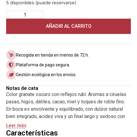
5 disponibles (puede reservarse)
AÑADIR AL CARRITO
Recogida en tienda en menos de 72 h.
Plataforma de pago segura.
Gestión ecológica en los envíos.
Notas de cata
Color granate oscuro con reflejos rubí. Aromas a ciruelas
pasas, higos, dátiles, cacao, miel y toques de roble fino.
En boca es envolvente y equilibrado, con dulzor natural
bien integrado, acidez viva y un final largo y sedoso con
recuerdos de chocolate amargo y frutos secos. Ideal con
Leer más
postres de chocolate, quesos curados, frutas secas o
Características