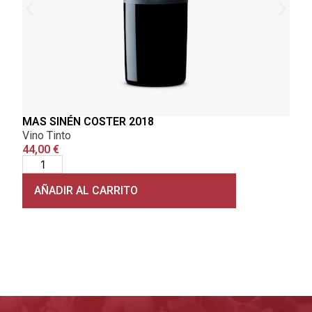
MAS SINÉN COSTER 2018
LUI
Vino Tinto
Vino
44,00
€
13,
AÑADIR AL CARRITO
A