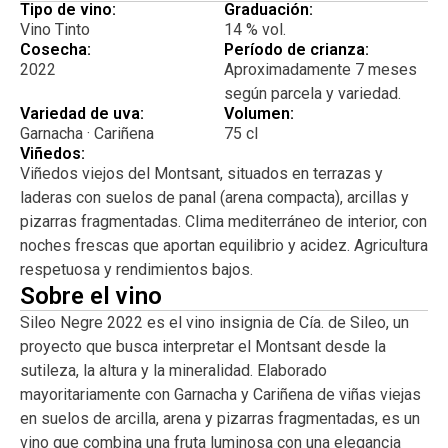
boca es jugoso, sedoso, vibrante. La Garnacha aporta
Tipo de vino:
Graduación:
dulzura de fruta; la Cariñena, tensión y nervio. Taninos
Vino Tinto
14 % vol.
Cosecha:
Período de crianza:
suaves, perfil fresco y un final frutal, limpio y ligeramente
2022
Aproximadamente 7 meses
salino que invita a seguir bebiendo. Un vino sensual y
según parcela y variedad.
amable, con carácter mediterráneo y una elegancia natural
Variedad de uva:
Volumen:
que enamora sin pedir permiso. Tapas y embutidos
Garnacha · Cariñena
75 cl
catalanes Pollo a la brasa y carnes blancas Arroces de
Viñedos:
montaña Pasta con verduras o tomate confitado Pizzas
Viñedos viejos del Montsant, situados en terrazas y
artesanas Parrilladas de verduras Quesos semicurados y
laderas con suelos de panal (arena compacta), arcillas y
frescos Ideal para comidas informales, cocina
pizarras fragmentadas. Clima mediterráneo de interior, con
mediterránea y cenas ligeras.
noches frescas que aportan equilibrio y acidez. Agricultura
respetuosa y rendimientos bajos.
Sobre el vino
Sileo Negre 2022 es el vino insignia de Cía. de Sileo, un
proyecto que busca interpretar el Montsant desde la
sutileza, la altura y la mineralidad. Elaborado
mayoritariamente con Garnacha y Cariñena de viñas viejas
en suelos de arcilla, arena y pizarras fragmentadas, es un
vino que combina una fruta luminosa con una elegancia