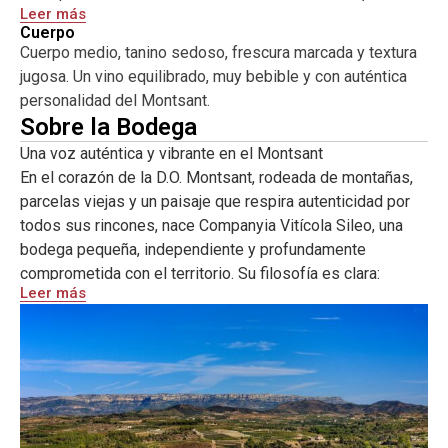
Leer más
natural y una frescura sorprendente.
Cuerpo
Cuerpo medio, tanino sedoso, frescura marcada y textura
Sileo es un tinto mediterráneo moderno: equilibrado,
jugosa. Un vino equilibrado, muy bebible y con auténtica
jugoso, honesto y con una complejidad amable que invita a
personalidad del Montsant.
seguir bebiendo.
Sobre la Bodega
Una voz auténtica y vibrante en el Montsant
En el corazón de la D.O. Montsant, rodeada de montañas,
parcelas viejas y un paisaje que respira autenticidad por
todos sus rincones, nace Companyia Vitícola Sileo, una
bodega pequeña, independiente y profundamente
comprometida con el territorio. Su filosofía es clara:
Leer más
elaborar vinos con alma, honestos y fieles al carácter del
Montsant, sin artificios y con un respeto absoluto por la
viña.
Pese a su juventud, Sileo se ha consolidado como uno de
los proyectos más interesantes del panorama vitivinícola
catalán, destacando por su sensibilidad, su precisión y su