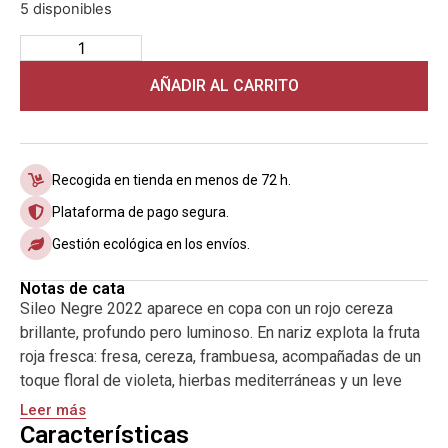
5 disponibles
AÑADIR AL CARRITO
Recogida en tienda en menos de 72 h.
Plataforma de pago segura.
Gestión ecológica en los envíos.
Notas de cata
Sileo Negre 2022 aparece en copa con un rojo cereza
brillante, profundo pero luminoso. En nariz explota la fruta
roja fresca: fresa, cereza, frambuesa, acompañadas de un
toque floral de violeta, hierbas mediterráneas y un leve
susurro de especia dulce. Hay un fondo mineral que
Leer más
recuerda a piedra caliente y tierra fina del Montsant. En
Características