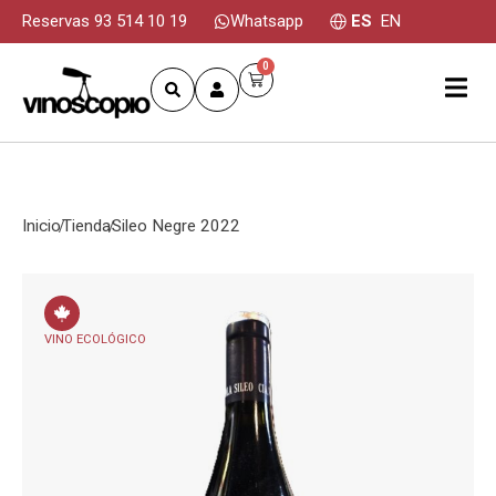
Reservas 93 514 10 19
Whatsapp
ES
EN
0
Inicio
Tienda
Sileo Negre 2022
VINO ECOLÓGICO