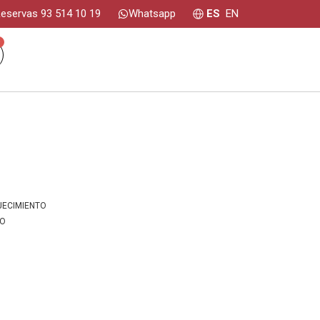
eservas 93 514 10 19
Whatsapp
ES
EN
0
JECIMIENTO
IO